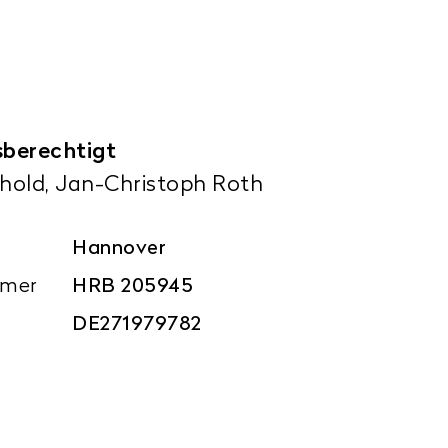
sberechtigt
thold
, Jan-Christoph Roth
Hannover
mmer
HRB 205945
DE271979782